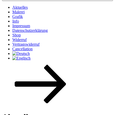
Aktuelles
Malerei
Grafik
Info
Impressum
Datenschutzerklärung
Shop
Widerruf
Vertragswiderruf
Cancellation
Zum
Inhalt
nach
unten
scrollen