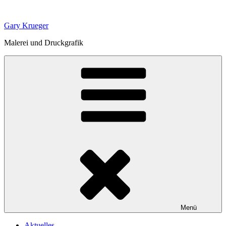
Zum
Inhalt
Gary Krueger
springen
Malerei und Druckgrafik
Menü
Aktuelles