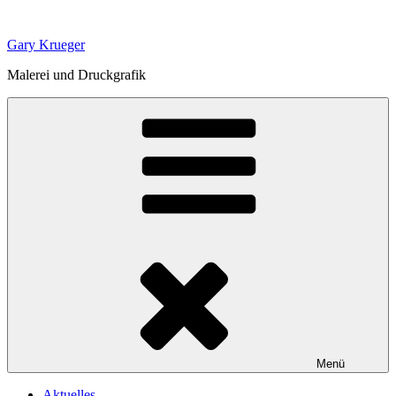
Zum
Inhalt
Gary Krueger
springen
Malerei und Druckgrafik
Menü
Aktuelles