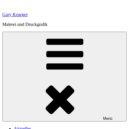
Zum
Inhalt
Gary Krueger
springen
Malerei und Druckgrafik
Menü
Aktuelles