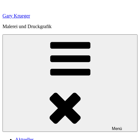
Zum
Inhalt
Gary Krueger
springen
Malerei und Druckgrafik
Menü
Aktuelles